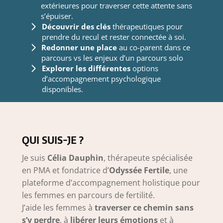
extérieures pour traverser cette attente sans
s’épuiser.
Découvrir des clés
thérapeutiques pour
prendre du recul et rester connectée à soi.
Redonner une place
au co-parent dans ce
parcours vs les enjeux d’un parcours solo
Explorer les différentes
options
d’accompagnement psychologique
disponibles.
QUI SUIS-JE ?
Je suis
Célia Dauphin
, thérapeute spécialisée
en PMA et fondatrice d’
Odyssée Fertile
, une
plateforme d’accompagnement holistique pour
les femmes en parcours de fertilité.
J’aide les femmes à
traverser ce chemin sans
s’y perdre
, à
libérer leurs émotions
et à