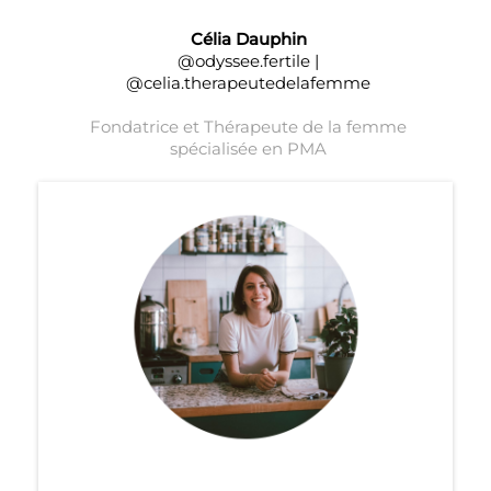
Célia Dauphin
@odyssee.fertile |
@celia.therapeutedelafemme
Fondatrice et Thérapeute de la femme
spécialisée en PMA