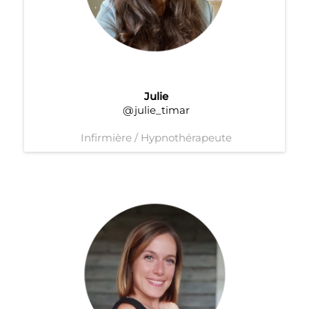
Julie
@julie_timar
Infirmière / Hypnothérapeute