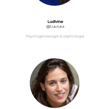
Ludivine
@l.i.a.n.e.s
Psychogénéalogie & sophrologie